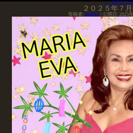
←
七夕コン
２０２５年７月
投稿者:
bluesky
|
公開日:
2025