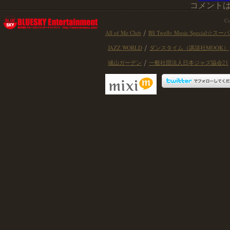
コメント
Co
All of Me Club
BS Twellv Music Speci
JAZZ WORLD
ダンスタイム（講談社MOOK）
城山ガーデン
一般社団法人日本ジャズ協会21