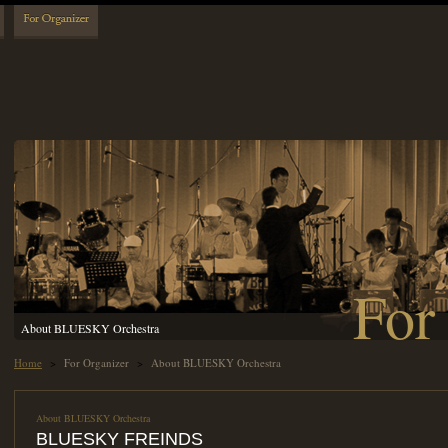
For
About BLUESKY Orchestra
Home
>
For Organizer
>
About BLUESKY Orchestra
About BLUESKY Orchestra
BLUESKY FREINDS