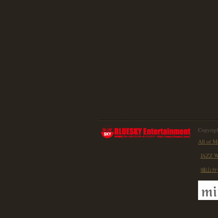
Copyrigh
All of M
JAZZ 
城山ガ