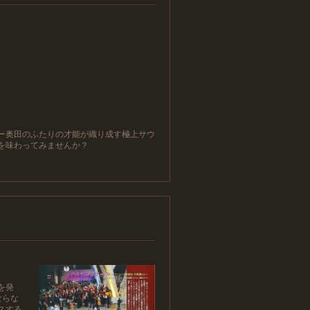
ー奥田のふたりの才能が織り成す極上サウ
を味わってみませんか？
を発
ならな
スする