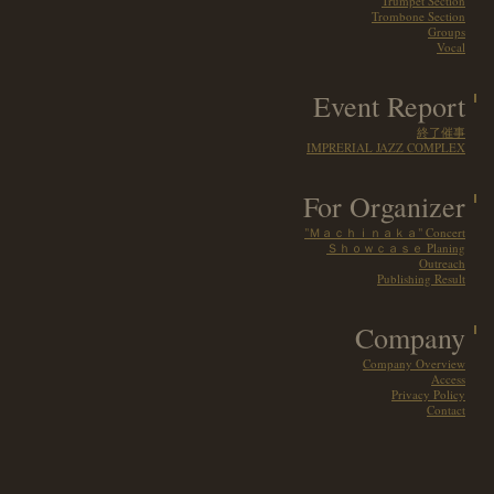
Trumpet Section
Trombone Section
Groups
Vocal
Event Report
終了催事
IMPRERIAL JAZZ COMPLEX
For Organizer
"Ｍａｃｈｉｎａｋａ" Concert
Ｓｈｏｗｃａｓｅ Planing
Outreach
Publishing Result
Company
Company Overview
Access
Privacy Policy
Contact