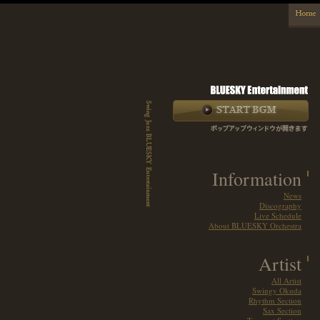
Information
News
Discography
Live Schedule
About BLUESKY Orchestra
Artist
All Artist
Swingy Okuda
Rhythm Section
Sax Section