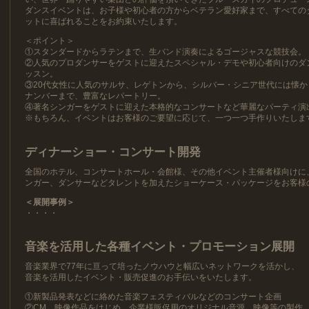
ダンスイベントは、お子様や初心者の方からベテラン愛好家まで、すべての
ットに喜ばれることをお約束いたします。
＜ポイント＞
①スタンダードからラテンまで、生バンド演奏によるゴージャスな競技会。
②人気のプロダンサーをゲストに迎えたスペシャル・デモや初心者向けのダ
ッスン。
③20代女性に人気のサルサ、レゲトンから、シルバー・シニア世代には懐か
ナンバーまで、豊富なレパートリー。
④著名シンガーをゲストに迎えた本格的なコンサートなど華麗なパーティ演
※もちろん、イベントはお客様のご要望に応じて、一つ一つ手作りいたしま
ディナーショー・コンサート開発
全国のホテル、コンサートホール・会館様、その他イベント主催者様向けに
ンガー、ダンサーなどタレントを加えたショーケース・パッケージをお客様
＜展開事例＞
・・・・
音楽を活用した各種イベント・プロモーション展開
音楽業界で77年に亘って培ったノウハウと幅広いネットワークを活かし、
音楽を活用したイベント・販売促進のお手伝いをいたします。
①新製品発表などに絡めた音楽フェスティバルなどのコンサート企画
②CM、映像作品をはじめ、企業様販促用のオリジナル音源、映像等の製作