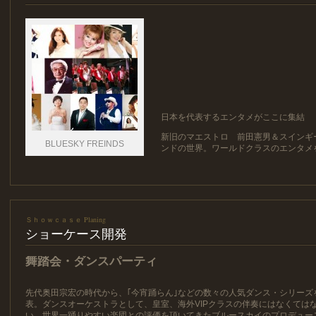
日本を代表するエンタメがここに集結
新旧のマエストロ 前田憲男＆スインギ
BLUESKY FREINDS
ンドの世界。ワールドクラスのエンタメ
Ｓｈｏｗｃａｓｅ Planing
ショーケース開発
舞踏会・ダンスパーティ
先代奥田宗宏の時代から、｢今宵踊らん｣などの数々の人気ダンス・シリーズ
表。ダンスオーケストラとして、皇室、海外VIPクラスの伴奏にはなくては
い、世界一踊りやすい楽団との評価を頂いてきたブルースカイのプロデュー