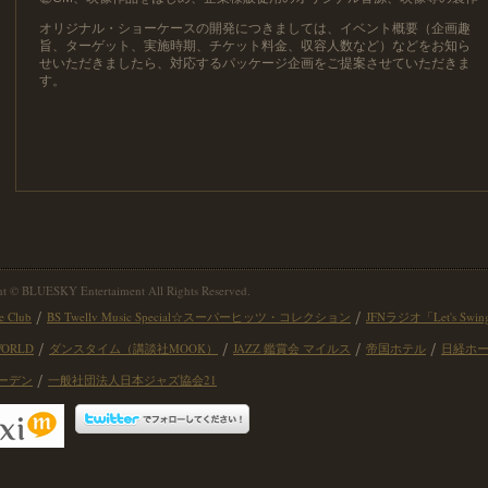
オリジナル・ショーケースの開発につきましては、イベント概要（企画趣
旨、ターゲット、実施時期、チケット料金、収容人数など）などをお知ら
せいただきましたら、対応するパッケージ企画をご提案させていただきま
す。
t © BLUESKY Entertaiment All Rights Reserved.
e Club
BS Twellv Music Special☆スーパーヒッツ・コレクション
JFNラジオ「Let's Swi
WORLD
ダンスタイム（講談社MOOK）
JAZZ 鑑賞会 マイルス
帝国ホテル
日経ホ
ーデン
一般社団法人日本ジャズ協会21